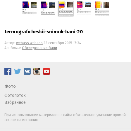
termograficheskii-snimok-bani-20
Автор:
webass webass
23 сентября 2015 17:34
Альбомы:
Обследование бани
Фото
Фотопоток
Избранное
При использовании материалов с сайта обязательно указание прямой
ссылки на источник.