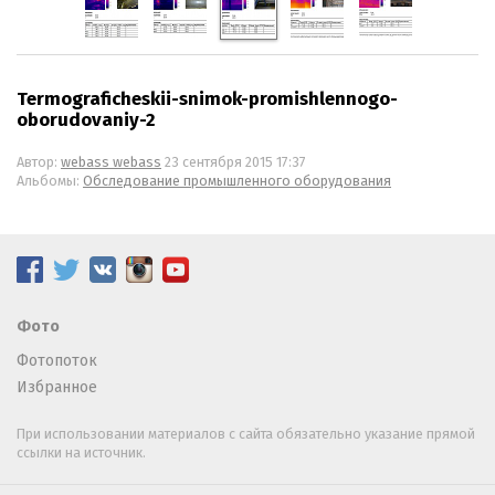
Termograficheskii-snimok-promishlennogo-
oborudovaniy-2
Автор:
webass webass
23 сентября 2015 17:37
Альбомы:
Обследование промышленного оборудования
Фото
Фотопоток
Избранное
При использовании материалов с сайта обязательно указание прямой
ссылки на источник.