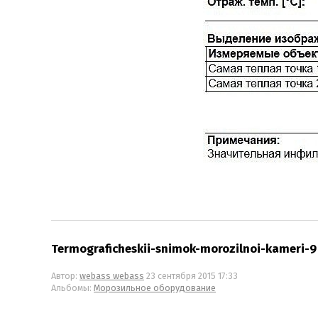
Termograficheskii-snimok-morozilnoi-kameri-9
Автор:
webass webass
23 сентября 2015 17:33
Альбомы:
Морозильное оборудование