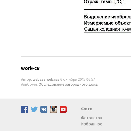
work-c8
Автор:
webass webass
6 октября 2015 06:57
Альбомы:
Обследование загородного дома
Фото
Фотопоток
Избранное